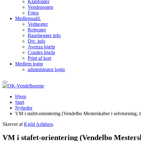
Klubfolder
Vendeposten
Fotos
Medlemsafd.
Vedtægter
Referater
Banelægger info
Div. info
Avenza hjælp
Condes hjælp
Print af kort
Medlem login
administrator login
Hjem
Start
Nyheder
VM i stafet-orientering (Vendelbo Mesterskaber i selvtræning, ti
Skrevet af
Kjeld Arildsen
.
VM i stafet-orientering (Vendelbo Mestersk