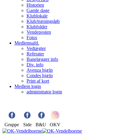
Historien
Gamle dage
Klublokale
Klub/træningsløb
Klubfolder
Vendeposten
Fotos
Medlemsafd.
Vedtægter
Referater
Banelægger info
Div. info
Avenza hjælp
Condes hjælp
Print af kort
Medlem login
administrator login
Gruppe
Side
B&U
OKV