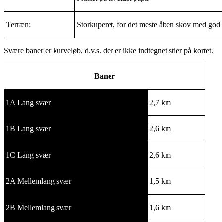
Terræn:
Storkuperet, for det meste åben skov med go
Svære baner er kurveløb, d.v.s. der er ikke indtegnet stier på kortet.
Baner
1A Lang svær
2,7 km
1B Lang svær
2,6 km
1C Lang svær
2,6 km
2A Mellemlang svær
1,5 km
2B Mellemlang svær
1,6 km