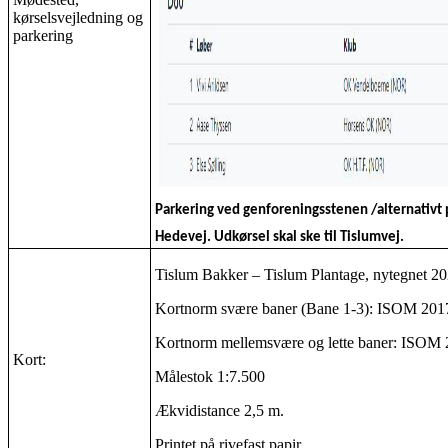
kørselsvejledning og
parkering
Parkering ved genforeningsstenen /alternativt p
Hedevej. Udkørsel skal ske til Tislumvej.
Tislum Bakker – Tislum Plantage, nytegnet 2
Kortnorm svære baner (Bane 1-3): ISOM 2017,
Kortnorm mellemsvære og lette baner: ISOM 2
Kort:
Målestok 1:7.500
Ækvidistance 2,5 m.
Printet på rivefast papir