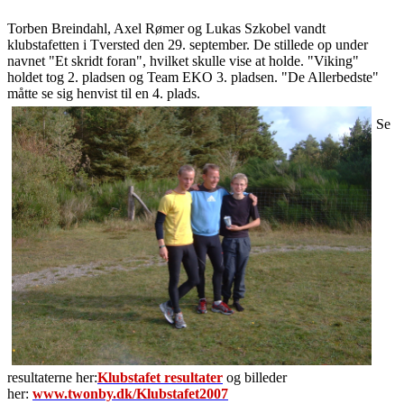
Torben Breindahl, Axel Rømer og Lukas Szkobel vandt
klubstafetten i Tversted den 29. september. De stillede op under
navnet "Et skridt foran", hvilket skulle vise at holde. "Viking"
holdet tog 2. pladsen og Team EKO 3. pladsen. "De Allerbedste"
måtte se sig henvist til en 4. plads.
Se
resultaterne her:
Klubstafet resultater
og billeder
her:
www.twonby.dk/Klubstafet2007