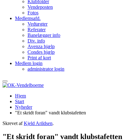
Klubfolder
Vendeposten
Fotos
Medlemsafd.
Vedtægter
Referater
Banelægger info
Div. info
Avenza hjælp
Condes hjælp
Print af kort
Medlem login
administrator login
Hjem
Start
Nyheder
"Et skridt foran" vandt klubstafetten
Skrevet af
Kjeld Arildsen
.
"Et skridt foran" vandt klubstafetten