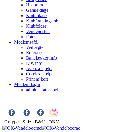
Historien
Gamle dage
Klublokale
Klub/træningsløb
Klubfolder
Vendeposten
Fotos
Medlemsafd.
Vedtægter
Referater
Banelægger info
Div. info
Avenza hjælp
Condes hjælp
Print af kort
Medlem login
administrator login
Gruppe
Side
B&U
OKV