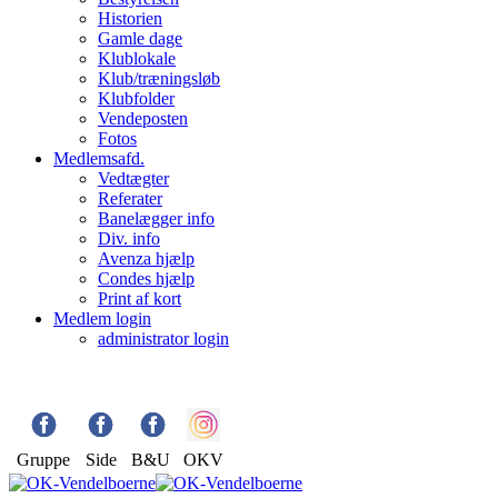
Historien
Gamle dage
Klublokale
Klub/træningsløb
Klubfolder
Vendeposten
Fotos
Medlemsafd.
Vedtægter
Referater
Banelægger info
Div. info
Avenza hjælp
Condes hjælp
Print af kort
Medlem login
administrator login
Gruppe
Side
B&U
OKV