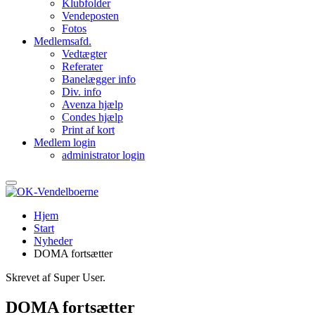
Klubfolder
Vendeposten
Fotos
Medlemsafd.
Vedtægter
Referater
Banelægger info
Div. info
Avenza hjælp
Condes hjælp
Print af kort
Medlem login
administrator login
Hjem
Start
Nyheder
DOMA fortsætter
Skrevet af Super User.
DOMA fortsætter