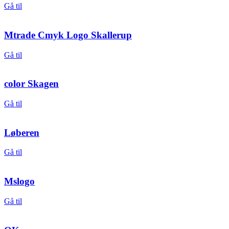
Gå til
Mtrade Cmyk Logo Skallerup
Gå til
color Skagen
Gå til
Løberen
Gå til
Mslogo
Gå til