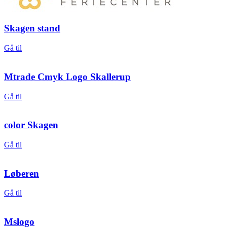
Skagen stand
Gå til
Mtrade Cmyk Logo Skallerup
Gå til
color Skagen
Gå til
Løberen
Gå til
Mslogo