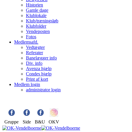
Historien
Gamle dage
Klublokale
Klub/træningsløb
Klubfolder
Vendeposten
Fotos
Medlemsafd.
Vedtægter
Referater
Banelægger info
Div. info
Avenza hjælp
Condes hjælp
Print af kort
Medlem login
administrator login
Gruppe
Side
B&U
OKV