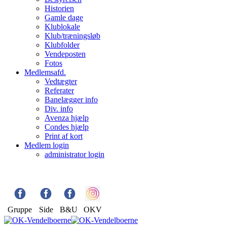
Historien
Gamle dage
Klublokale
Klub/træningsløb
Klubfolder
Vendeposten
Fotos
Medlemsafd.
Vedtægter
Referater
Banelægger info
Div. info
Avenza hjælp
Condes hjælp
Print af kort
Medlem login
administrator login
Gruppe
Side
B&U
OKV