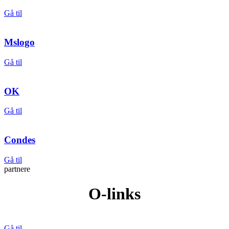
Gå til
Mslogo
Gå til
OK
Gå til
Condes
Gå til
partnere
O-links
Gå til