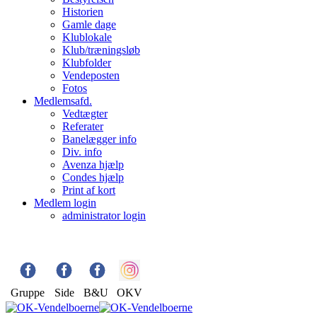
Historien
Gamle dage
Klublokale
Klub/træningsløb
Klubfolder
Vendeposten
Fotos
Medlemsafd.
Vedtægter
Referater
Banelægger info
Div. info
Avenza hjælp
Condes hjælp
Print af kort
Medlem login
administrator login
Gruppe
Side
B&U
OKV