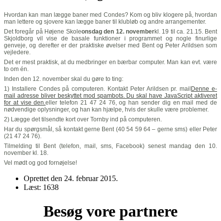
Hvordan kan man lægge baner med Condes? Kom og bliv klogere på, hvordan
man lettere og sjovere kan lægge baner til klubløb og andre arrangementer.
Det foregår på Højene Skole
onsdag den 12. november
kl. 19 til ca. 21.15. Bent
Skjoldborg vil vise de basale funktioner i programmet og nogle finurlige
genveje, og derefter er der praktiske øvelser med Bent og Peter Arildsen som
vejledere.
Det er mest praktisk, at du medbringer en bærbar computer. Man kan evt. være
to om én.
Inden den 12. november skal du gøre to ting:
1) Installere Condes på computeren. Kontakt Peter Arildsen pr. mail
Denne e-
mail adresse bliver beskyttet mod spambots. Du skal have JavaScript aktiveret
for at vise den.
eller telefon 21 47 24 76, og han sender dig en mail med de
nødvendige oplysninger, og han kan hjælpe, hvis der skulle være problemer.
2) Lægge det tilsendte kort over Tornby ind på computeren.
Har du spørgsmål, så kontakt gerne Bent (40 54 59 64 – gerne sms) eller Peter
(21 47 24 76).
Tilmelding til Bent (telefon, mail, sms, Facebook) senest mandag den 10.
november kl. 18.
Vel mødt og god fornøjelse!
Oprettet den
24. februar 2015
.
Læst: 1638
Besøg vore partnere