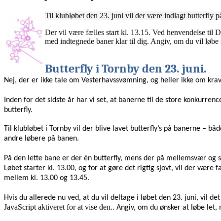
Til klubløbet den 23. juni vil der være indlagt butterfl
Der vil være fælles start kl. 13.15. Ved henvendelse til
D
med indtegnede baner klar til dig. Angiv, om du vil løbe 
Butterfly i Tornby den 23. juni.
Nej, der er ikke tale om Vesterhavssvømning, og heller ikke om krav 
Inden for det sidste år har vi set, at banerne til de store konkurrenc
butterfly.
Til klubløbet i Tornby vil der blive lavet butterfly’s på banerne – 
andre løbere på banen.
På den lette bane er der én butterfly, mens der på mellemsvær og sv
Løbet starter kl. 13.00, og for at gøre det rigtig sjovt, vil der være f
mellem kl. 13.00 og 13.45.
Hvis du allerede nu ved, at du vil deltage i løbet den 23. juni, vil de
JavaScript aktiveret for at vise den.
. Angiv, om du ønsker at løbe let