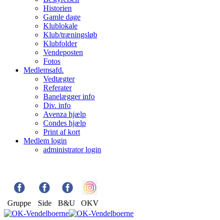
Historien
Gamle dage
Klublokale
Klub/træningsløb
Klubfolder
Vendeposten
Fotos
Medlemsafd.
Vedtægter
Referater
Banelægger info
Div. info
Avenza hjælp
Condes hjælp
Print af kort
Medlem login
administrator login
Gruppe
Side
B&U
OKV