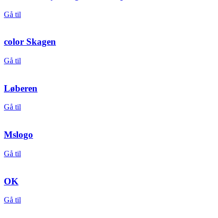
Gå til
color Skagen
Gå til
Løberen
Gå til
Mslogo
Gå til
OK
Gå til