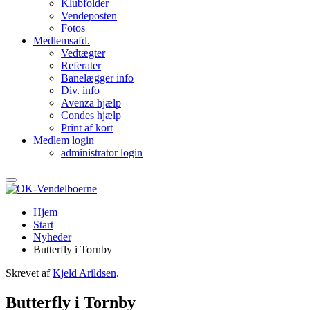
Klubfolder
Vendeposten
Fotos
Medlemsafd.
Vedtægter
Referater
Banelægger info
Div. info
Avenza hjælp
Condes hjælp
Print af kort
Medlem login
administrator login
Hjem
Start
Nyheder
Butterfly i Tornby
Skrevet af
Kjeld Arildsen
.
Butterfly i Tornby