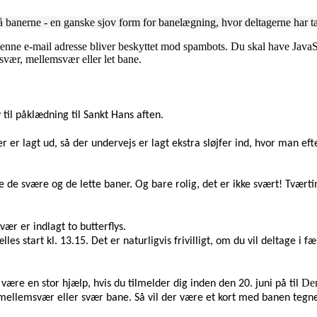
y på banerne - en ganske sjov form for banelægning, hvor deltagerne har
enne e-mail adresse bliver beskyttet mod spambots. Du skal have JavaScr
svær, mellemsvær eller let bane.
til påklædning til Sankt Hans aften.
er er lagt ud, så der undervejs er lagt ekstra sløjfer ind, hvor man eft
både de svære og de lette baner. Og bare rolig, det er ikke svært! Tvæ
ær er indlagt to butterflys.
ælles start kl. 13.15. Det er naturligvis frivilligt, om du vil deltage i 
Den
t være en stor hjælp, hvis du tilmelder dig inden den 20. juni på til
, mellemsvær eller svær bane. Så vil der være et kort med banen tegne