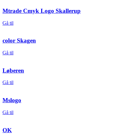
Mtrade Cmyk Logo Skallerup
Gå til
color Skagen
Gå til
Løberen
Gå til
Mslogo
Gå til
OK