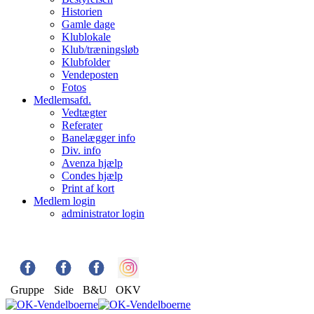
Historien
Gamle dage
Klublokale
Klub/træningsløb
Klubfolder
Vendeposten
Fotos
Medlemsafd.
Vedtægter
Referater
Banelægger info
Div. info
Avenza hjælp
Condes hjælp
Print af kort
Medlem login
administrator login
Gruppe
Side
B&U
OKV