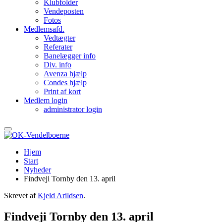
Klubfolder
Vendeposten
Fotos
Medlemsafd.
Vedtægter
Referater
Banelægger info
Div. info
Avenza hjælp
Condes hjælp
Print af kort
Medlem login
administrator login
Hjem
Start
Nyheder
Findveji Tornby den 13. april
Skrevet af
Kjeld Arildsen
.
Findveji Tornby den 13. april