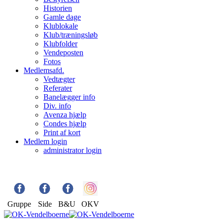
Historien
Gamle dage
Klublokale
Klub/træningsløb
Klubfolder
Vendeposten
Fotos
Medlemsafd.
Vedtægter
Referater
Banelægger info
Div. info
Avenza hjælp
Condes hjælp
Print af kort
Medlem login
administrator login
Gruppe
Side
B&U
OKV