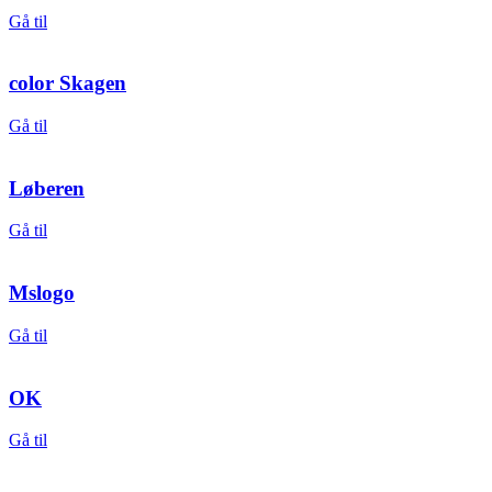
Gå til
color Skagen
Gå til
Løberen
Gå til
Mslogo
Gå til
OK
Gå til