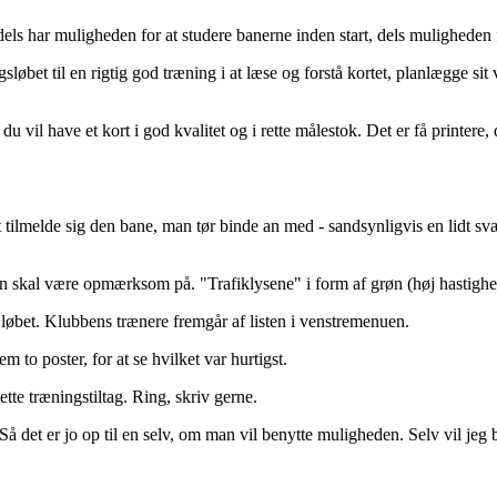
s har muligheden for at studere banerne inden start, dels muligheden for s
sløbet til en rigtig god træning i at læse og forstå kortet, planlægge si
s du vil have et kort i god kvalitet og i rette målestok. Det er få printer
tilmelde sig den bane, man tør binde an med - sandsynligvis en lidt sv
n skal være opmærksom på. "Trafiklysene" i form af grøn (høj hastighe
 løbet. Klubbens trænere fremgår af listen i venstremenuen.
to poster, for at se hvilket var hurtigst.
tte træningstiltag. Ring, skriv gerne.
Så det er jo op til en selv, om man vil benytte muligheden. Selv vil jeg