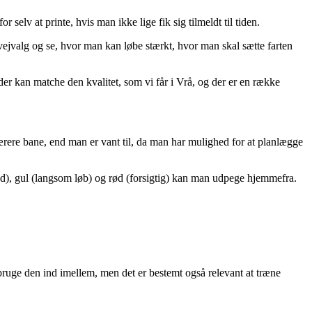
elv at printe, hvis man ikke lige fik sig tilmeldt til tiden.
t vejvalg og se, hvor man kan løbe stærkt, hvor man skal sætte farten
e, der kan matche den kvalitet, som vi får i Vrå, og der er en række
ærere bane, end man er vant til, da man har mulighed for at planlægge
d), gul (langsom løb) og rød (forsigtig) kan man udpege hjemmefra.
 bruge den ind imellem, men det er bestemt også relevant at træne