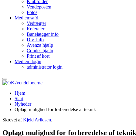
Klubfolder
Vendeposten
Fotos
Medlemsafd.
Vedtægter
Referater
Banelægger info
Div. info
Avenza hjælp
Condes hjælp
Print af kort
Medlem login
administrator login
Hjem
Start
Nyheder
Oplagt mulighed for forberedelse af teknik
Skrevet af
Kjeld Arildsen
.
Oplagt mulighed for forberedelse af tekni