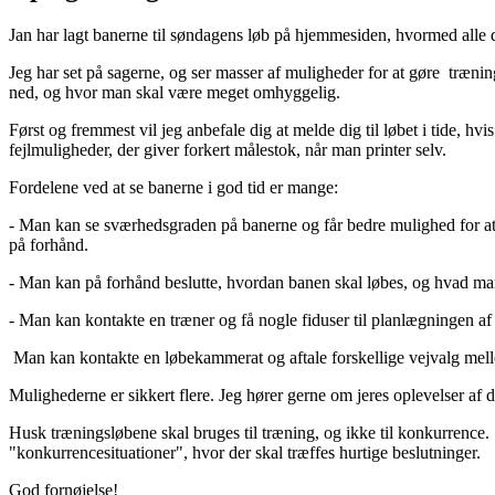
Jan har lagt banerne til søndagens løb på hjemmesiden, hvormed alle del
Jeg har set på sagerne, og ser masser af muligheder for at gøre træning
ned, og hvor man skal være meget omhyggelig.
Først og fremmest vil jeg anbefale dig at melde dig til løbet i tide, hvi
fejlmuligheder, der giver forkert målestok, når man printer selv.
Fordelene ved at se banerne i god tid er mange:
- Man kan se sværhedsgraden på banerne og får bedre mulighed for at 
på forhånd.
- Man kan på forhånd beslutte, hvordan banen skal løbes, og hvad ma
- Man kan kontakte en træner og få nogle fiduser til planlægningen af
Man kan kontakte en løbekammerat og aftale forskellige vejvalg mellem 
Mulighederne er sikkert flere. Jeg hører gerne om jeres oplevelser af de
Husk træningsløbene skal bruges til træning, og ikke til konkurrence. 
"konkurrencesituationer", hvor der skal træffes hurtige beslutninger.
God fornøjelse!