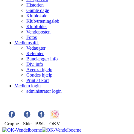
Historien
Gamle dage
Klublokale
Klub/træningsløb
Klubfolder
Vendeposten
Fotos
Medlemsafd.
Vedtægter
Referater
Banelægger info
Div. info
Avenza hjælp
Condes hjælp
Print af kort
Medlem login
administrator login
Gruppe
Side
B&U
OKV