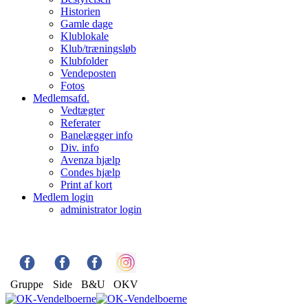
Historien
Gamle dage
Klublokale
Klub/træningsløb
Klubfolder
Vendeposten
Fotos
Medlemsafd.
Vedtægter
Referater
Banelægger info
Div. info
Avenza hjælp
Condes hjælp
Print af kort
Medlem login
administrator login
Gruppe
Side
B&U
OKV