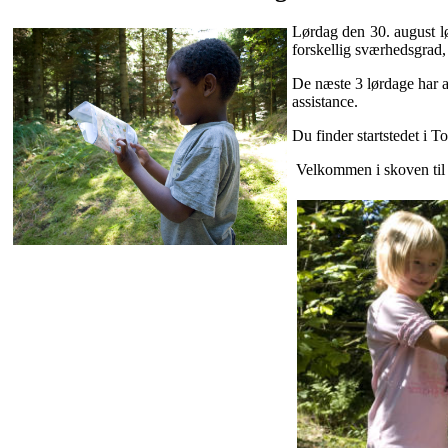
Lørdag den 30. august lø
forskellig sværhedsgrad, 
De næste 3 lørdage har a
assistance.
Du finder startstedet i 
Velkommen i skoven til 