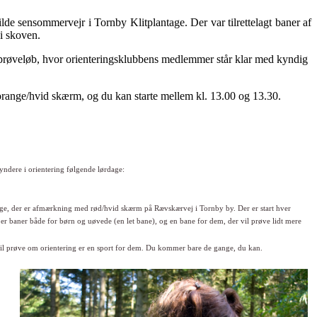
lde sensommervejr i Tornby Klitplantage. Der var tilrettelagt baner af
 i skoven.
et prøveløb, hvor orienteringsklubbens medlemmer står klar med kyndig
orange/hvid skærm, og du kan starte mellem kl. 13.00 og 13.30.
yndere i orientering følgende lørdage:
age, der er afmærkning med rød/hvid skærm
på Rævskærvej i Tornby by. Der er start hver
 er baner både for børn og uøvede (en let bane), og
en bane for dem, der vil prøve lidt mere
vil prøve om orientering
er en sport for dem. Du kommer bare de gange, du
kan.