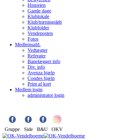
Historien
Gamle dage
Klublokale
Klub/træningsløb
Klubfolder
Vendeposten
Fotos
Medlemsafd.
Vedtægter
Referater
Banelægger info
Div. info
Avenza hjælp
Condes hjælp
Print af kort
Medlem login
administrator login
Gruppe
Side
B&U
OKV