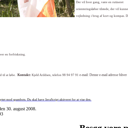
Der vil hver gang, være en rutineret
orienteringsløber tilstede,
der vil kunne
vejledning i brug af kort og kompas.
D
ver en forfriskning.
Kontakt:
e-mail:
Denne e-mail adresse bliver
 til at løbe.
Kjeld Arildsen, telefon 98 94 97 91
yttet mod spambots. Du skal have JavaScript aktiveret for at vise den.
 den
30. august 2008
.
93
Besøg vore 