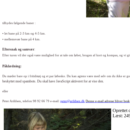
tilbydes følgende baner :
• let bane på 2-3 km og 4-5 km.
• mellemsvær bane på 4 km.
Eftersnak og samvær
:
Efter turen vil der også være mulighed for at tale om løbet, brugen af k
ort og kompas, og vi gi
Påklædning:
Du møder bare op i fritidstøj og et par løbesko. Du kan
agtens være med selv om du ikke er god
beskyttet mod spambots. Du skal have JavaScript aktiveret for at vise den.
eller
Peter Arildsen, telefon 98 92 66 79
e-mail:
peter@arildsen.dk
Denne e-mail adresse bliver besk
Oprettet
Læst: 24