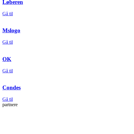
Løberen
Gå til
Mslogo
Gå til
OK
Gå til
Condes
Gå til
partnere