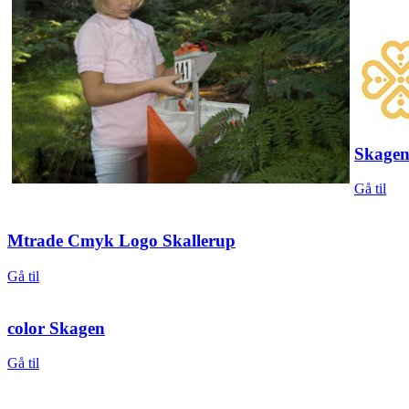
Skagen
Gå til
Mtrade Cmyk Logo Skallerup
Gå til
color Skagen
Gå til