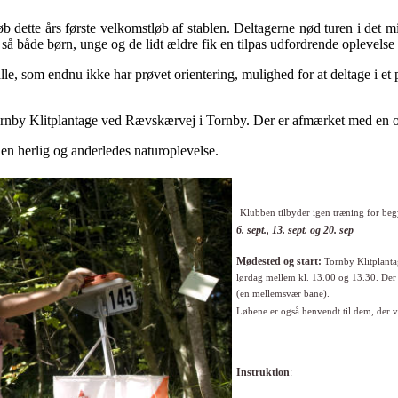
b dette års første velkomstløb af stablen. Deltagerne nød turen i det mi
så både børn, unge og de lidt ældre fik en tilpas udfordrende oplevelse
lle, som endnu ikke har prøvet orientering, mulighed for at deltage i 
Tornby Klitplantage ved Rævskærvej i Tornby. Der er afmærket med en 
en herlig og anderledes naturoplevelse.
Klubben tilbyder igen træning for beg
6. sept., 13. sept. og 20. sep
Mødested og start:
Tornby Klitplant
lørdag
mellem kl. 13.00 og 13.30.
Der
(en mellemsvær
bane).
Løbene er også henvendt til dem, der 
Instruktion
: