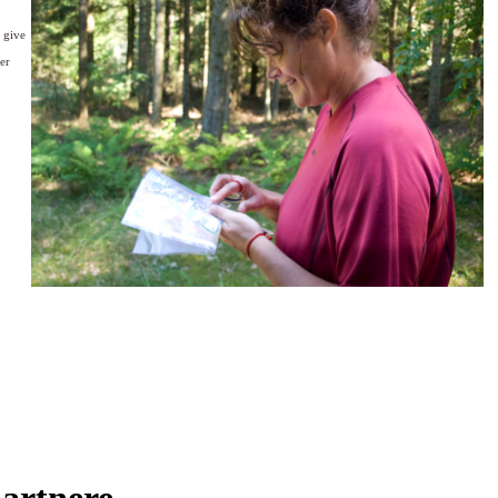
 give
er
partnere