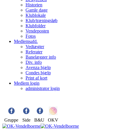
Historien
Gamle dage
Klublokale
Klub/træningsløb
Klubfolder
Vendeposten
Fotos
Medlemsafd.
Vedtægter
Referater
Banelægger info
Div. info
Avenza hjælp
Condes hjælp
Print af kort
Medlem login
administrator login
Gruppe
Side
B&U
OKV