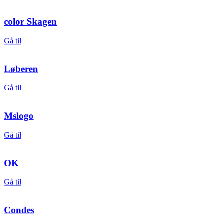
color Skagen
Gå til
Løberen
Gå til
Mslogo
Gå til
OK
Gå til
Condes