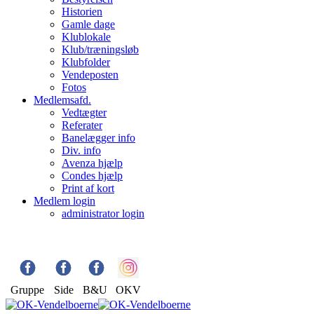
Historien
Gamle dage
Klublokale
Klub/træningsløb
Klubfolder
Vendeposten
Fotos
Medlemsafd.
Vedtægter
Referater
Banelægger info
Div. info
Avenza hjælp
Condes hjælp
Print af kort
Medlem login
administrator login
Gruppe
Side
B&U
OKV