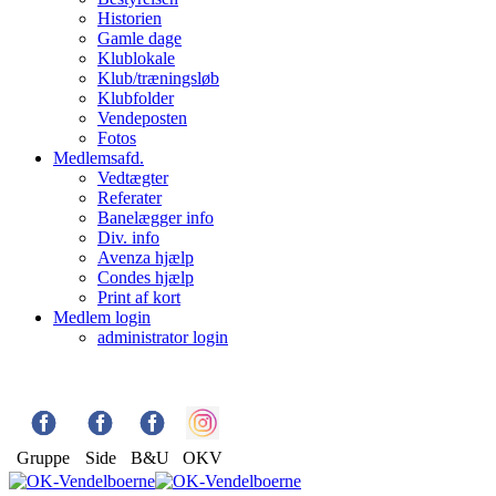
Historien
Gamle dage
Klublokale
Klub/træningsløb
Klubfolder
Vendeposten
Fotos
Medlemsafd.
Vedtægter
Referater
Banelægger info
Div. info
Avenza hjælp
Condes hjælp
Print af kort
Medlem login
administrator login
Gruppe
Side
B&U
OKV