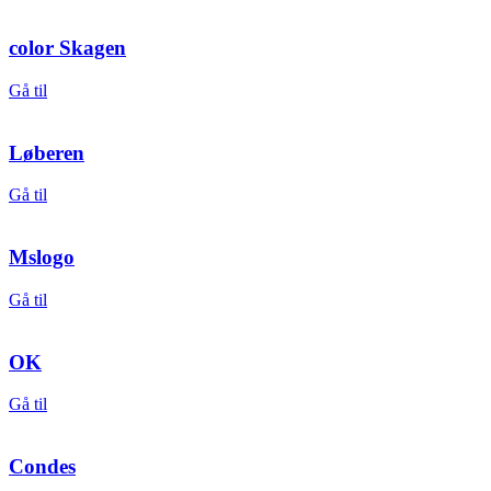
color Skagen
Gå til
Løberen
Gå til
Mslogo
Gå til
OK
Gå til
Condes