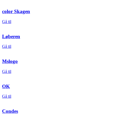
color Skagen
Gå til
Løberen
Gå til
Mslogo
Gå til
OK
Gå til
Condes