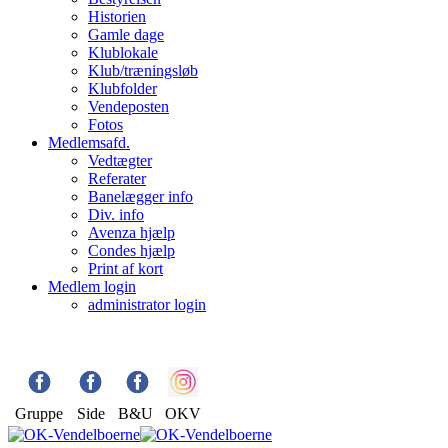
Historien
Gamle dage
Klublokale
Klub/træningsløb
Klubfolder
Vendeposten
Fotos
Medlemsafd.
Vedtægter
Referater
Banelægger info
Div. info
Avenza hjælp
Condes hjælp
Print af kort
Medlem login
administrator login
Gruppe
Side
B&U
OKV