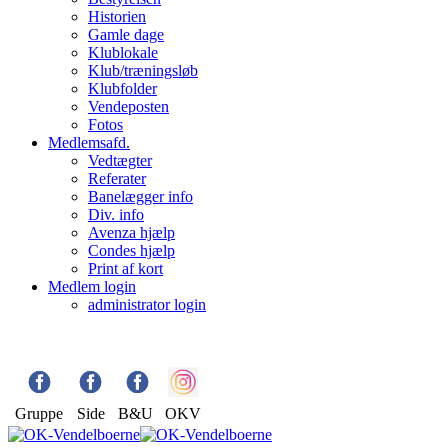
Historien
Gamle dage
Klublokale
Klub/træningsløb
Klubfolder
Vendeposten
Fotos
Medlemsafd.
Vedtægter
Referater
Banelægger info
Div. info
Avenza hjælp
Condes hjælp
Print af kort
Medlem login
administrator login
Gruppe
Side
B&U
OKV