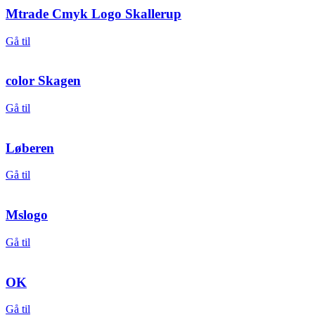
Mtrade Cmyk Logo Skallerup
Gå til
color Skagen
Gå til
Løberen
Gå til
Mslogo
Gå til
OK
Gå til