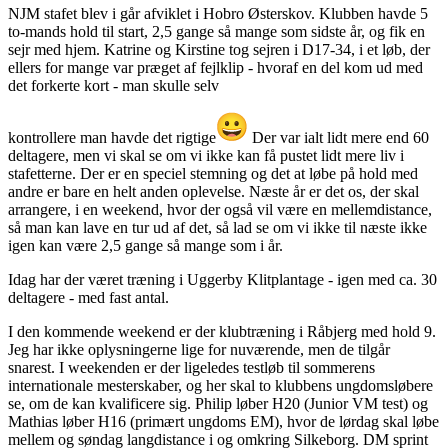
NJM stafet blev i går afviklet i Hobro Østerskov. Klubben havde 5
to-mands hold til start, 2,5 gange så mange som sidste år, og fik en
sejr med hjem. Katrine og Kirstine tog sejren i D17-34, i et løb, der
ellers for mange var præget af fejlklip - hvoraf en del kom ud med
det forkerte kort - man skulle selv
kontrollere man havde det rigtige
Der var ialt lidt mere end 60
deltagere, men vi skal se om vi ikke kan få pustet lidt mere liv i
stafetterne. Der er en speciel stemning og det at løbe på hold med
andre er bare en helt anden oplevelse. Næste år er det os, der skal
arrangere, i en weekend, hvor der også vil være en mellemdistance,
så man kan lave en tur ud af det, så lad se om vi ikke til næste ikke
igen kan være 2,5 gange så mange som i år.
Idag har der været træning i Uggerby Klitplantage - igen med ca. 30
deltagere - med fast antal.
I den kommende weekend er der klubtræning i Råbjerg med hold 9.
Jeg har ikke oplysningerne lige for nuværende, men de tilgår
snarest. I weekenden er der ligeledes testløb til sommerens
internationale mesterskaber, og her skal to klubbens ungdomsløbere
se, om de kan kvalificere sig. Philip løber H20 (Junior VM test) og
Mathias løber H16 (primært ungdoms EM), hvor de lørdag skal løbe
mellem og søndag langdistance i og omkring Silkeborg. DM sprint