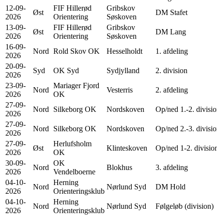
12-09-
FIF Hillerød
Gribskov
Øst
DM Stafet
2026
Orientering
Søskoven
13-09-
FIF Hillerød
Gribskov
Øst
DM Lang
2026
Orientering
Søskoven
16-09-
Nord
Rold Skov OK
Hesselholdt
1. afdeling
2026
20-09-
Syd
OK Syd
Sydjylland
2. division
2026
23-09-
Mariager Fjord
Nord
Vesterris
2. afdeling
2026
OK
27-09-
Nord
Silkeborg OK
Nordskoven
Op/ned 1.-2. divisi
2026
27-09-
Nord
Silkeborg OK
Nordskoven
Op/ned 2.-3. divisi
2026
27-09-
Herlufsholm
Øst
Klinteskoven
Op/ned 1-2. divisio
2026
OK
30-09-
OK
Nord
Blokhus
3. afdeling
2026
Vendelboerne
04-10-
Herning
Nord
Nørlund Syd
DM Hold
2026
Orienteringsklub
04-10-
Herning
Nord
Nørlund Syd
Følgeløb (division)
2026
Orienteringsklub