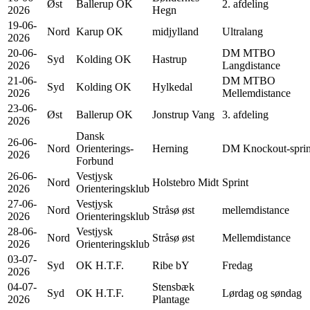
Øst
Ballerup OK
2. afdeling
2026
Hegn
19-06-
Nord
Karup OK
midjylland
Ultralang
2026
20-06-
DM MTBO
Syd
Kolding OK
Hastrup
2026
Langdistance
21-06-
DM MTBO
Syd
Kolding OK
Hylkedal
2026
Mellemdistance
23-06-
Øst
Ballerup OK
Jonstrup Vang
3. afdeling
2026
Dansk
26-06-
Nord
Orienterings-
Herning
DM Knockout-sprin
2026
Forbund
26-06-
Vestjysk
Nord
Holstebro Midt
Sprint
2026
Orienteringsklub
27-06-
Vestjysk
Nord
Stråsø øst
mellemdistance
2026
Orienteringsklub
28-06-
Vestjysk
Nord
Stråsø øst
Mellemdistance
2026
Orienteringsklub
03-07-
Syd
OK H.T.F.
Ribe bY
Fredag
2026
04-07-
Stensbæk
Syd
OK H.T.F.
Lørdag og søndag
2026
Plantage