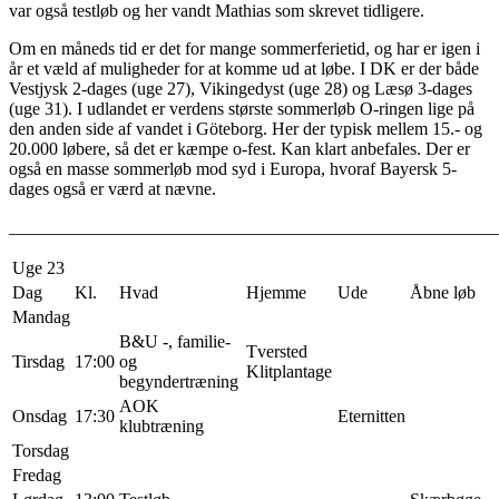
var også testløb og her vandt Mathias som skrevet tidligere.
Om en måneds tid er det for mange sommerferietid, og har er igen i
år et væld af muligheder for at komme ud at løbe. I DK er der både
Vestjysk 2-dages (uge 27), Vikingedyst (uge 28) og Læsø 3-dages
(uge 31). I udlandet er verdens største sommerløb O-ringen lige på
den anden side af vandet i Göteborg. Her der typisk mellem 15.- og
20.000 løbere, så det er kæmpe o-fest. Kan klart anbefales. Der er
også en masse sommerløb mod syd i Europa, hvoraf Bayersk 5-
dages også er værd at nævne.
_______________________________________________________
Uge 23
Dag
Kl.
Hvad
Hjemme
Ude
Åbne løb
Mandag
B&U -, familie-
Tversted
Tirsdag
17:00
og
Klitplantage
begyndertræning
AOK
Onsdag
17:30
Eternitten
klubtræning
Torsdag
Fredag