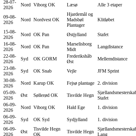
28-07-
Nord
Viborg OK
Læsø
Alle 3 etaper
2026
Hjardemål og
09-08-
Nord
Nordvest OK
Madsbøl
Klitløbet
2026
Plantager
15-08-
Nord
OK Pan
Østjylland
Stafet
2026
16-08-
Marselisborg
Nord
OK Pan
Langdistance
2026
Midt
22-08-
Frederikshåb
Syd
OK GORM
Mellemdistance
2026
Øst
23-08-
Syd
OK Snab
Vejle
JFM Sprint
2026
30-08-
Nord
Karup OK
Fejsø plantage
2. division
2026
05-09-
Sjællandsmesterska
Øst
Søllerød OK
Tisvilde Hegn
2026
Stafet
06-09-
Nord
Viborg OK
Hald Ege
1. division
2026
06-09-
Syd
OK Syd
Sydjylland
1. division
2026
06-09-
Tisvilde Hegn
Sjællandsmesterska
Øst
Tisvilde Hegn
2026
OK
Lang