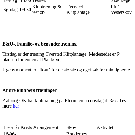
Lørdag
13:00
Testløb
Skærbøge
Klubtræning &
Tversted
Linå
Søndag
09:30
testløb
Klitplantage
Vesterskov
_________________________________
B&U-, Familie- og begyndertræning
Tirsdag er der træning Tversted Klitplantage. Mødestedet er P-
pladsen for enden af Plantørvej.
Ugens moment er "flow" for de største og eget løb for mini løberne.
_______________________________________________________
Andre klubbers træninger
Aalborg OK har klubtræning på Eternitten på onsdag d. 3/6 - læs
mere
her
_______________________________________________________
Hvornår
Kreds
Arrangement
Skov
Aktivitet
16-06-
Bøndernes