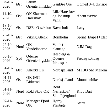
04-10-
Farum
Øst
Ganløse Ore
Op/ned 3-4. divisio
2026
Orienteringsklub
Lille Hareskov
11-10-
OK Skærmen
Øst
og Jonstrup
Åbent stævne
2026
Hareskov
Vang
18-10-
Øst
DSRs O-sektion
Ravnsholt
Lang
2026
23-10-
Øst
Viking Atletik
Bornholm
Sprint+Etape1+Eta
2026
25-10-
OK
Vandet
Nord
NJM Dag
2026
Vendelboerne
plantage
Hesbjerg &
30-10-
Odense
Syd
Odense
Fredag-søndag
2026
Orienteringsklub
Idrætspark
31-10-
Øst
Allerød OK
Nordsjælland
MTBO SM Mellem
2026
01-11-
OK ØST
Øst
Nordsjælland
Mountainbike
2026
Birkerød
Rold
01-11-
Nord
Rold Skov OK
Nørreskov/
Klub Dag
2026
Skindbjerglund
07-11-
Mariager Fjord
Hørby
Nord
Stafet
2026
OK
Plantage