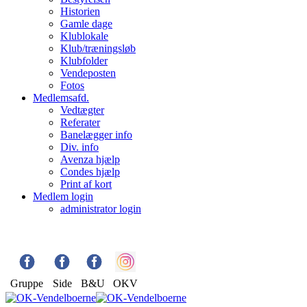
Historien
Gamle dage
Klublokale
Klub/træningsløb
Klubfolder
Vendeposten
Fotos
Medlemsafd.
Vedtægter
Referater
Banelægger info
Div. info
Avenza hjælp
Condes hjælp
Print af kort
Medlem login
administrator login
Gruppe
Side
B&U
OKV