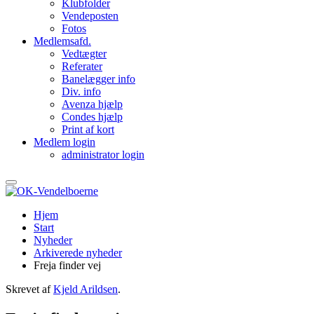
Klubfolder
Vendeposten
Fotos
Medlemsafd.
Vedtægter
Referater
Banelægger info
Div. info
Avenza hjælp
Condes hjælp
Print af kort
Medlem login
administrator login
Hjem
Start
Nyheder
Arkiverede nyheder
Freja finder vej
Skrevet af
Kjeld Arildsen
.