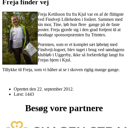
Freja finder vej
Freja Ketilsson fra fra Kjul var en af de fliitigste
ved Findveji Lilleheden i foråret. Sammen med
sin mor, Tine, løb hun flere gange på de faste
poster. Freja gjorde sig i den grad fortjent til at
modtage sponsorpræmien fra Trimtex.
Præmien, som er et komplet sæt løbetøj med
Findveji-logoet, blev taget i brug ved søndagens
klubløb i Uggerby, ikke så forfærdeligt langt fra
Frejas hjem i Kjul.
Tillykke til Freja, som vi håber at se i skoven rigtig mange gange.
Oprettet den
22. september 2012
.
Læst: 1443
Besøg vore partnere