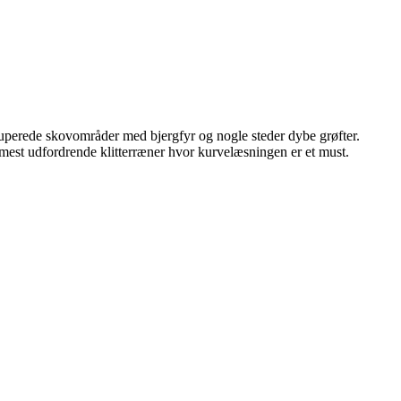
kuperede skovområder med bjergfyr og nogle steder dybe grøfter.
 mest udfordrende klitterræner hvor kurvelæsningen er et must.