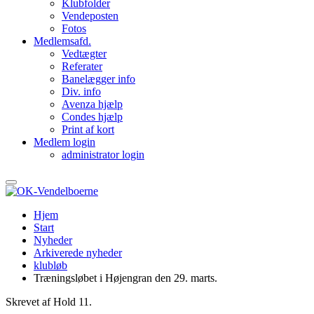
Klubfolder
Vendeposten
Fotos
Medlemsafd.
Vedtægter
Referater
Banelægger info
Div. info
Avenza hjælp
Condes hjælp
Print af kort
Medlem login
administrator login
Hjem
Start
Nyheder
Arkiverede nyheder
klubløb
Træningsløbet i Højengran den 29. marts.
Skrevet af Hold 11.