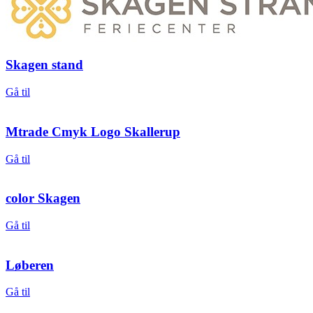
Skagen stand
Gå til
Mtrade Cmyk Logo Skallerup
Gå til
color Skagen
Gå til
Løberen
Gå til