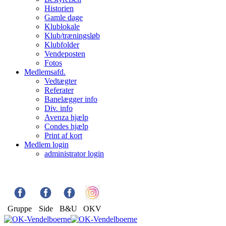
Historien
Gamle dage
Klublokale
Klub/træningsløb
Klubfolder
Vendeposten
Fotos
Medlemsafd.
Vedtægter
Referater
Banelægger info
Div. info
Avenza hjælp
Condes hjælp
Print af kort
Medlem login
administrator login
Gruppe
Side
B&U
OKV