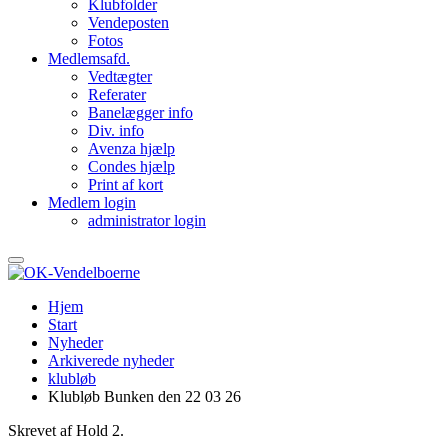
Klubfolder
Vendeposten
Fotos
Medlemsafd.
Vedtægter
Referater
Banelægger info
Div. info
Avenza hjælp
Condes hjælp
Print af kort
Medlem login
administrator login
Hjem
Start
Nyheder
Arkiverede nyheder
klubløb
Klubløb Bunken den 22 03 26
Skrevet af Hold 2.