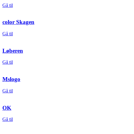
Gå til
color Skagen
Gå til
Løberen
Gå til
Mslogo
Gå til
OK
Gå til