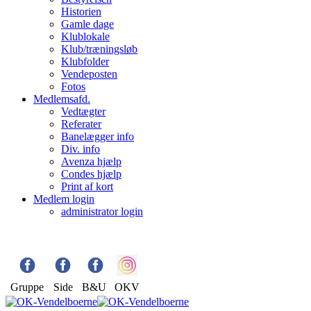
Historien
Gamle dage
Klublokale
Klub/træningsløb
Klubfolder
Vendeposten
Fotos
Medlemsafd.
Vedtægter
Referater
Banelægger info
Div. info
Avenza hjælp
Condes hjælp
Print af kort
Medlem login
administrator login
Gruppe
Side
B&U
OKV