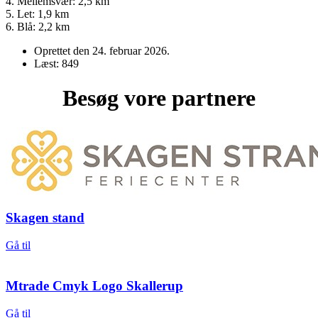
4. Mellemsvær: 2,5 km
5. Let: 1,9 km
6. Blå: 2,2 km
Oprettet den
24. februar 2026
.
Læst: 849
Besøg vore partnere
Skagen stand
Gå til
Mtrade Cmyk Logo Skallerup
Gå til