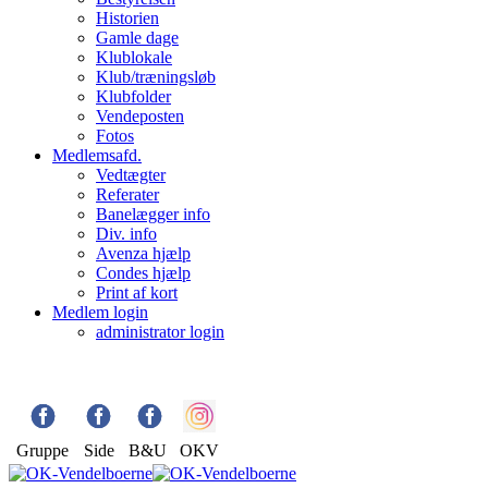
Historien
Gamle dage
Klublokale
Klub/træningsløb
Klubfolder
Vendeposten
Fotos
Medlemsafd.
Vedtægter
Referater
Banelægger info
Div. info
Avenza hjælp
Condes hjælp
Print af kort
Medlem login
administrator login
Gruppe
Side
B&U
OKV