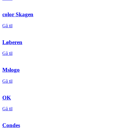
color Skagen
Gå til
Løberen
Gå til
Mslogo
Gå til
OK
Gå til
Condes