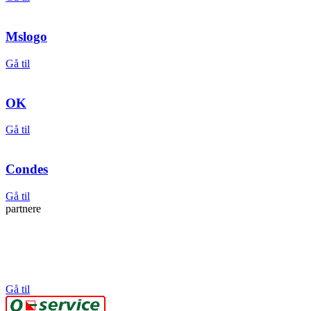
Mslogo
Gå til
OK
Gå til
Condes
Gå til
partnere
Gå til