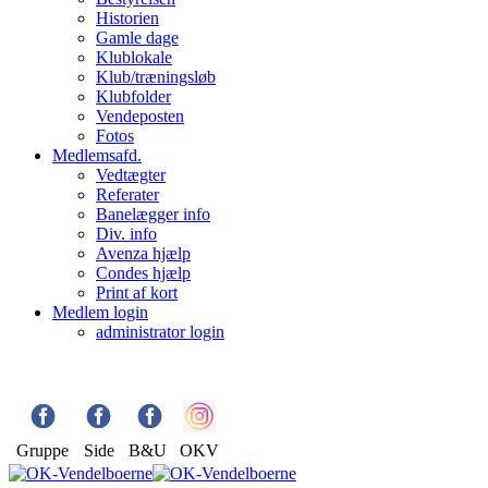
Historien
Gamle dage
Klublokale
Klub/træningsløb
Klubfolder
Vendeposten
Fotos
Medlemsafd.
Vedtægter
Referater
Banelægger info
Div. info
Avenza hjælp
Condes hjælp
Print af kort
Medlem login
administrator login
Gruppe
Side
B&U
OKV