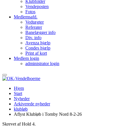
Klubfolder
Vendeposten
Fotos
Medlemsafd.
Vedtægter
Referater
Banelægger info
Div. info
Avenza hjælp
Condes hjælp
Print af kort
Medlem login
administrator login
Hjem
Start
Nyheder
Arkiverede nyheder
klubløb
Aflyst Klubløb i Tornby Nord 8-2-26
Skrevet af Hold 4.