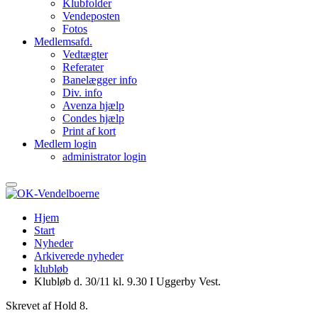
Klubfolder
Vendeposten
Fotos
Medlemsafd.
Vedtægter
Referater
Banelægger info
Div. info
Avenza hjælp
Condes hjælp
Print af kort
Medlem login
administrator login
Hjem
Start
Nyheder
Arkiverede nyheder
klubløb
Klubløb d. 30/11 kl. 9.30 I Uggerby Vest.
Skrevet af Hold 8.