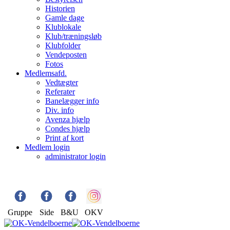
Historien
Gamle dage
Klublokale
Klub/træningsløb
Klubfolder
Vendeposten
Fotos
Medlemsafd.
Vedtægter
Referater
Banelægger info
Div. info
Avenza hjælp
Condes hjælp
Print af kort
Medlem login
administrator login
Gruppe
Side
B&U
OKV