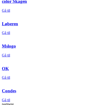
color Skagen
Gå til
Løberen
Gå til
Mslogo
Gå til
OK
Gå til
Condes
Gå til
partnere