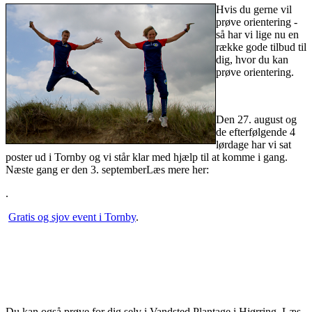
Hvis du gerne vil
prøve orientering -
så har vi lige nu en
række gode tilbud til
dig, hvor du kan
prøve orientering.
Den 27. august og
de efterfølgende 4
lørdage har vi sat
poster ud i Tornby og vi står klar med hjælp til at komme i gang.
Næste gang er den 3. septemberLæs mere her:
.
Gratis og sjov event i Tornby
.
Du kan også prøve for dig selv i Vandsted Plantage i Hjørring. Læs