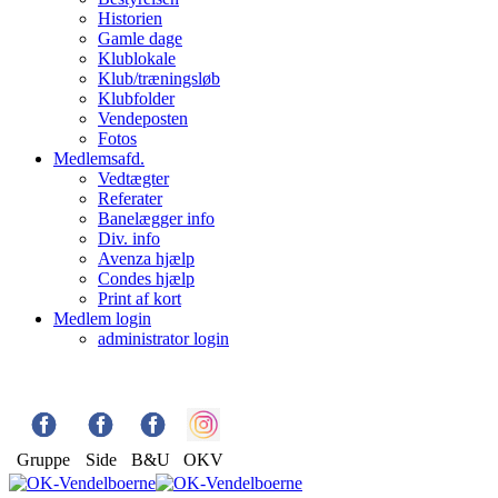
Historien
Gamle dage
Klublokale
Klub/træningsløb
Klubfolder
Vendeposten
Fotos
Medlemsafd.
Vedtægter
Referater
Banelægger info
Div. info
Avenza hjælp
Condes hjælp
Print af kort
Medlem login
administrator login
Gruppe
Side
B&U
OKV